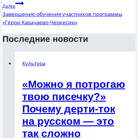
записям
Далее
Завершение обучения участников программы
«Герои Карачаево-Черкесии»
Последние новости
Культура
«Можно я потрогаю
твою писечку?»
Почему дерти-ток
на русском — это
так сложно