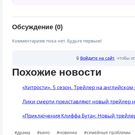
Обсуждение (0)
Комментариев пока нет. Будьте первым!
🔒
Войдите на сайт
, чтобы о
Похожие новости
«Хитрости». 5 сезон. Трейлер на английском
Лики смерти представляют новый трейлер н
«Приключения Клиффа Бута»: Новый трейле
Метки
#
драма
#
кино
#
новинки
#
семейные проблемы