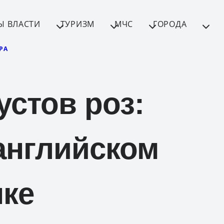
Ы ВЛАСТИ
ТУРИЗМ
МЧС
ГОРОДА
РА
устов роз:
английском
ке