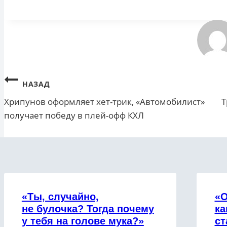
записи:
Навигация
НАЗАД
Хрипунов оформляет хет-трик, «Автомобилист»
Т
по
получает победу в плей-офф КХЛ
записям
«Ты, случайно,
«О
не булочка? Тогда почему
ка
у тебя на голове мука?»
ст