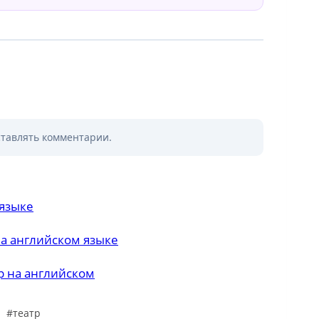
ставлять комментарии.
 языке
а английском языке
р на английском
#
театр