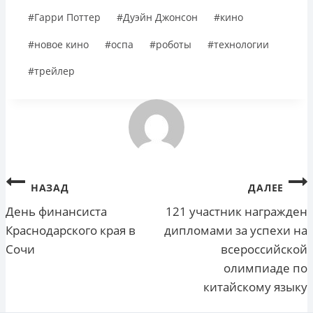
Метки
#
Гарри Поттер
#
Дуэйн Джонсон
#
кино
записи:
#
новое кино
#
оспа
#
роботы
#
технологии
#
трейлер
Навигация
НАЗАД
ДАЛЕЕ
по
День финансиста
121 участник награжден
Краснодарского края в
дипломами за успехи на
записям
Сочи
всероссийской
олимпиаде по
китайскому языку