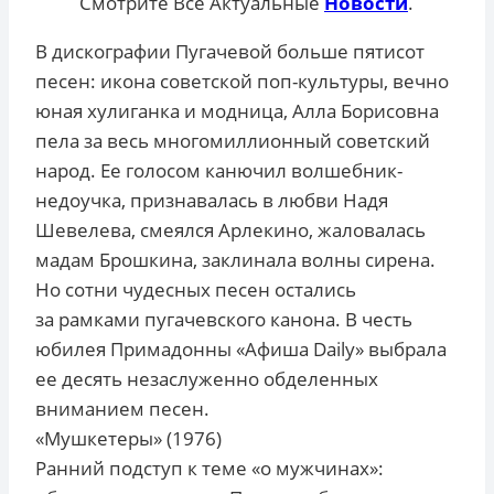
Смотрите Все Актуальные
Новости
.
В дискографии Пугачевой больше пятисот
песен: икона советской поп-культуры, вечно
юная хулиганка и модница, Алла Борисовна
пела за весь многомиллионный советский
народ. Ее голосом канючил волшебник-
недоучка, признавалась в любви Надя
Шевелева, смеялся Арлекино, жаловалась
мадам Брошкина, заклинала волны сирена.
Но сотни чудесных песен остались
за рамками пугачевского канона. В честь
юбилея Примадонны «Афиша Daily» выбрала
ее десять незаслуженно обделенных
вниманием песен.
«Мушкетеры» (1976)
Ранний подступ к теме «о мужчинах»: