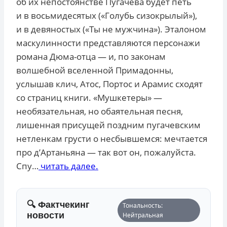
об их непостоянстве Пугачева будет петь
и в восьмидесятых («Голубь сизокрылый»),
и в девяностых («Ты не мужчина»). Эталоном
маскулинности представляются персонажи
романа Дюма-отца — и, по законам
волшебной вселенной Примадонны,
услышав клич, Атос, Портос и Арамис сходят
со страниц книги. «Мушкетеры» —
необязательная, но обаятельная песня,
лишенная присущей поздним пугачевским
нетленкам грусти о несбывшемся: мечтается
про д’Артаньяна — так вот он, пожалуйста.
Спу…
читать далее.
🔍 Фактчекинг
Тональность:
новости
Нейтральная