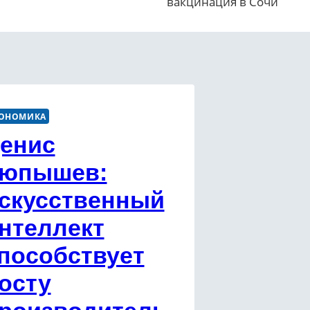
вакцинация в Сочи
ОНОМИКА
енис
юпышев:
скусственный
нтеллект
пособствует
осту