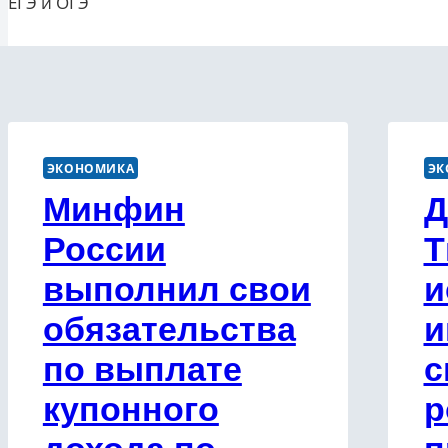
ЕГЭ и ОГЭ
записям
ЭКОНОМИКА
ЭК
Минфин
Д
России
Т
выполнил свои
и
обязательства
и
по выплате
с
купонного
р