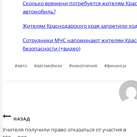
Сколько времени потребуется жителям Крас
автомобиль?
Жителям Краснодарского края запретили ходи
Сотрудники МЧС напоминают жителям Красн
безопасности (+видео)
Метки
#
авто
#
автомобили
#
накопления
#
финансы
записи:
Навигация
НАЗАД
Учителя получили право отказаться от участия в
по