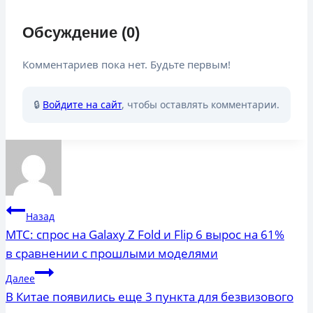
Обсуждение (0)
Комментариев пока нет. Будьте первым!
🔒
Войдите на сайт
, чтобы оставлять комментарии.
Навигация
Назад
по
МТС: спрос на Galaxy Z Fold и Flip 6 вырос на 61%
в сравнении с прошлыми моделями
записям
Далее
В Китае появились еще 3 пункта для безвизового