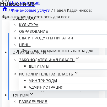
4 Комментарии
Новости 93
/
Финансовые услуги
/
Павел Кадочников:
Финансовая грамотность для всех
ОБЩЕСТВО
КУЛЬТУРА
ОБРАЗОВАНИЕ
ЕДА И ПРОДУКТЫ ПИТАНИЯ
Коротко о главном:
ЦЕНЫ
Финансовая грамотность важна для
ОРГАНЫ ВЛАСТИ
всех, не только для бухгалтеров.
ЗАКОНОДАТЕЛЬНАЯ ВЛАСТЬ
Павел Кадочников настаивает на
ДЕПУТАТЫ
необходимости повышения
ИСПОЛНИТЕЛЬНАЯ ВЛАСТЬ
финансовых знаний.
МИНПРИРОДЫ
Уверенное управление финансами
АДМИНИСТРАЦИЯ
помогает достигать личных целей.
ТУРИЗМ
РАЗВЛЕЧЕНИЯ