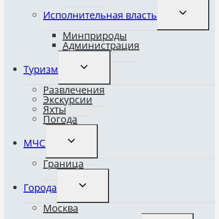
ПЕРЕКЛЮ
Исполнительная власть
ДОЧЕРНЕ
МЕНЮ
Минприроды
Администрация
ПЕРЕКЛЮЧИТЬ
Туризм
ДОЧЕРНЕЕ
МЕНЮ
Развлечения
Экскурсии
Яхты
Погода
ПЕРЕКЛЮЧИТЬ
МЧС
ДОЧЕРНЕЕ
МЕНЮ
Граница
ПЕРЕКЛЮЧИТЬ
Города
ДОЧЕРНЕЕ
МЕНЮ
Москва