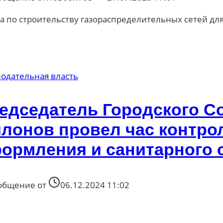
а по строительству газораспределительных сетей дл
одательная власть
едседатель Городского С
лонов провел час контро
ормления и санитарного 
общение от
06.12.2024 11:02