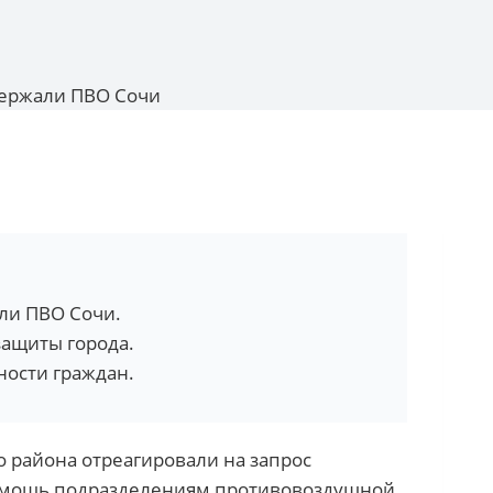
держали ПВО Сочи
ли ПВО Сочи.
ащиты города.
ности граждан.
 района отреагировали на запрос
помощь подразделениям противовоздушной