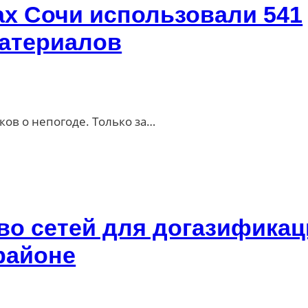
ах Сочи использовали 541
атериалов
ов о непогоде. Только за…
во сетей для догазифика
районе