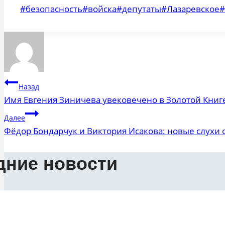
Метки
#
безопасность
#
войска
#
депутаты
#
Лазаревское
#
записи:
Навигация
Назад
Имя Евгения Зиничева увековечено в Золотой Книг
по
Далее
записям
Фёдор Бондарчук и Виктория Исакова: новые слухи 
дние новости