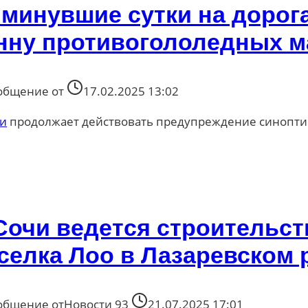
 минувшие сутки на дорог
нну противогололедных м
общение от
17.02.2025 13:02
и
продолжает действовать предупреждение синоптик
Сочи ведется строительст
селка Лоо в Лазаревском 
общение от
Новости 93
21.07.2025 17:01