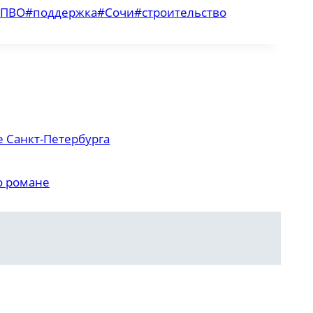
ПВО
#
поддержка
#
Сочи
#
строительство
е Санкт-Петербурга
о романе