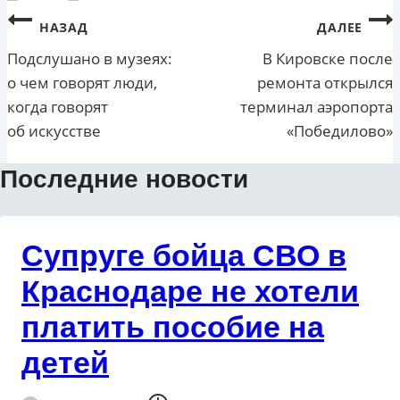
Навигация
НАЗАД
ДАЛЕЕ
по
Подслушано в музеях:
В Кировске после
о чем говорят люди,
ремонта открылся
записям
когда говорят
терминал аэропорта
об искусстве
«Победилово»
Последние новости
Супруге бойца СВО в
Краснодаре не хотели
платить пособие на
детей