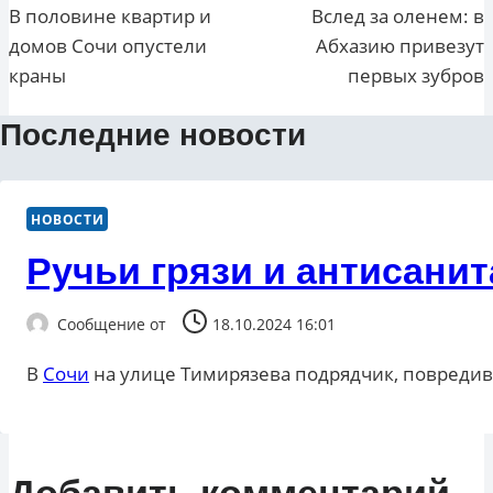
по
В половине квартир и
Вслед за оленем: в
домов Сочи опустели
Абхазию привезут
записям
краны
первых зубров
Последние новости
НОВОСТИ
Ручьи грязи и антисани
Сообщение от
18.10.2024 16:01
В
Сочи
на улице Тимирязева подрядчик, повредив
Добавить комментарий