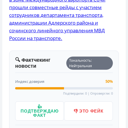
прошли совместные рейды с участием
сотрудников департамента транспорта,
администрации Адлерского района и
сочинского линейного управления МВД
России на транспорте.
🔍 Фактчекинг
Тональность:
новости
Нейтральная
Индекс доверия
50%
Подтвердили: 0 | Опровергли: 0
👍
ПОДТВЕРЖДАЮ
👎 ЭТО ФЕЙК
ФАКТ