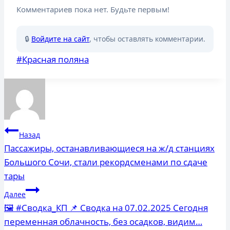
Комментариев пока нет. Будьте первым!
🔒
Войдите на сайт
, чтобы оставлять комментарии.
Метки
#
Красная поляна
записи:
Навигация
Назад
по
Пассажиры, останавливающиеся на ж/д станциях
Большого Сочи, стали рекордсменами по сдаче
записям
тары
Далее
🖼 #Сводка_КП 📌 Сводка на 07.02.2025 Сегодня
переменная облачность, без осадков, видим…