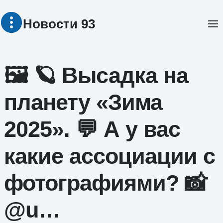
Перейти
Новости 93
к
содержимому
🖼 🪐 Высадка на
планету «Зима
2025». 💬 А у вас
какие ассоциации с
фотографиями? 📸
@u…