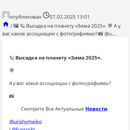
опубликован
07.02.2025 13:01
/
🖼 🪐 Высадка на планету «Зима 2025». 💬 А у
вас какие ассоциации с фотографиями? 📸 @u…
🪐
Высадка на планету «Зима 2025».
💬
А у вас какие ассоциации с фотографиями?
📸
Смотрите Все Актуальные
Новости
.
@urishymeiko
ℹ️
@funsochi