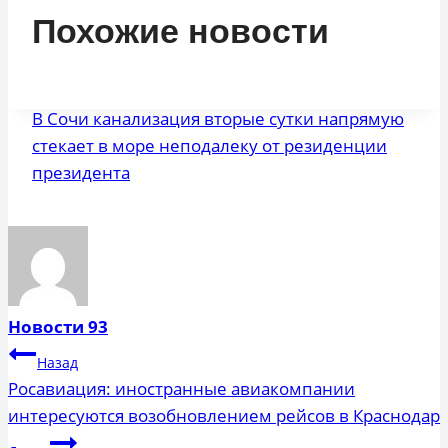
Похожие новости
В Сочи канализация вторые сутки напрямую
стекает в море неподалеку от резиденции
президента
Новости 93
Навигация
Назад
по
Росавиация: иностранные авиакомпании
интересуются возобновлением рейсов в Краснодар
записям