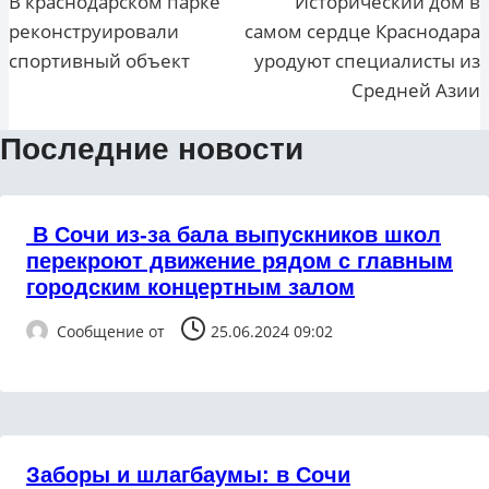
В краснодарском парке
Исторический дом в
реконструировали
самом сердце Краснодара
записям
спортивный объект
уродуют специалисты из
Средней Азии
Последние новости
В Сочи из-за бала выпускников школ
перекроют движение рядом с главным
городским концертным залом
Сообщение от
25.06.2024 09:02
Заборы и шлагбаумы: в Сочи