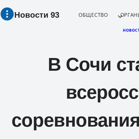
Перейти
Новости 93
к
ОБЩЕСТВО
ОРГАН
содержимому
НОВОС
В Сочи ст
всеросс
соревнования