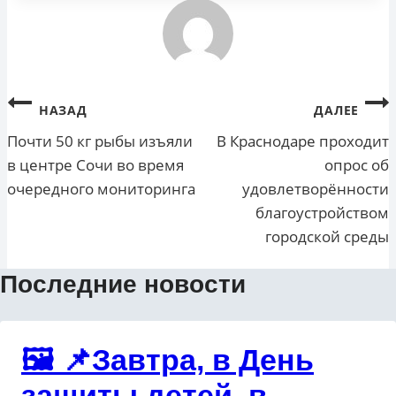
Навигация
НАЗАД
ДАЛЕЕ
по
Почти 50 кг рыбы изъяли
В Краснодаре проходит
в центре Сочи во время
опрос об
записям
очередного мониторинга
удовлетворённости
благоустройством
городской среды
Последние новости
🖼 📌Завтра, в День
защиты детей, в