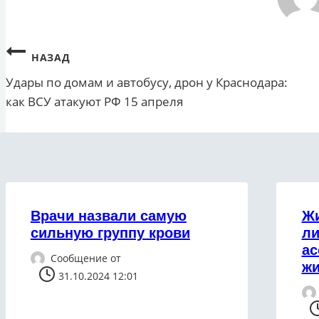
Навигация
НАЗАД
Удары по домам и автобусу, дрон у Краснодара:
по
как ВСУ атакуют РФ 15 апреля
записям
Врачи назвали самую
Жи
сильную группу крови
ли
ас
Сообщение от
жи
31.10.2024 12:01