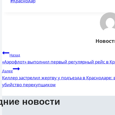
Метки
#
Краснодар
записи:
Новост
Навигация
Назад
«Аэрофлот» выполнил первый регулярный рейс в Кра
по
Далее
записям
Киллер застрелил жертву у подъезда в Краснодаре: в
убийство перекупщиком
дние новости