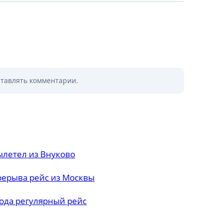
ставлять комментарии.
ылетел из Внуково
рерыва рейс из Москвы
года регулярный рейс