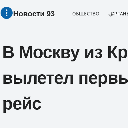
Перейти
Новости 93
к
ОБЩЕСТВО
ОРГАН
содержимому
В Москву из К
вылетел первы
рейс