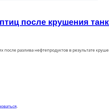
 птиц после крушения тан
вших после разлива нефтепродуктов в результате круш
зоваться
.