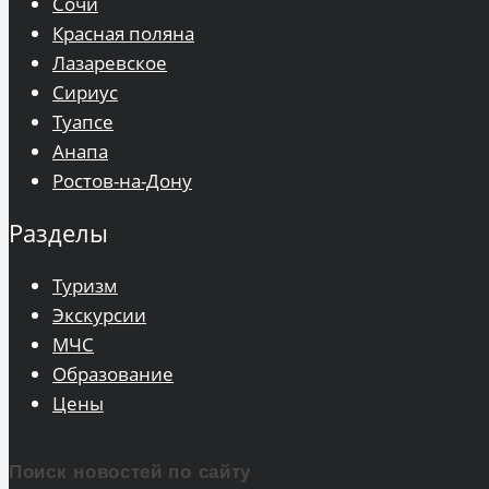
Сочи
Красная поляна
Лазаревское
Сириус
Туапсе
Анапа
Ростов-на-Дону
Разделы
Туризм
Экскурсии
МЧС
Образование
Цены
Поиск новостей по сайту