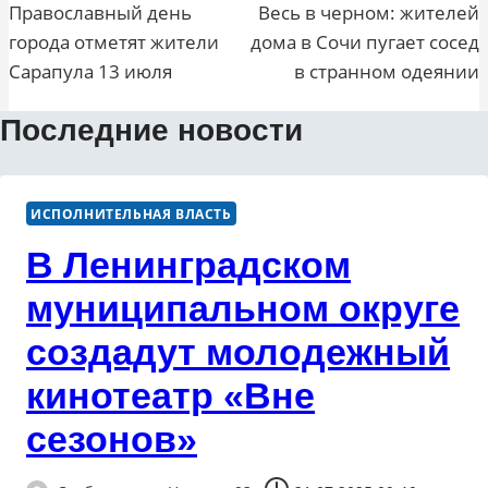
по
Православный день
Весь в черном: жителей
города отметят жители
дома в Сочи пугает сосед
записям
Сарапула 13 июля
в странном одеянии
Последние новости
ИСПОЛНИТЕЛЬНАЯ ВЛАСТЬ
В Ленинградском
муниципальном округе
создадут молодежный
кинотеатр «Вне
сезонов»