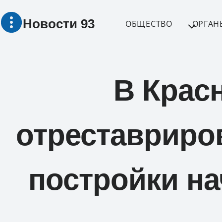
Перейти
Новости 93
к
ОБЩЕСТВО
ОРГАН
содержимому
В Крас
отреставриро
постройки на