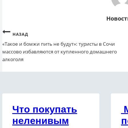
Новост
Навигация
НАЗАД
«Такое и бомжи пить не будут»: туристы в Сочи
по
массово избавляются от купленного домашнего
записям
алкоголя
Что покупать
неленивым
п