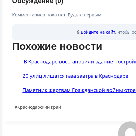
Обсуждение (0)
Комментариев пока нет. Будьте первым!
🔒
Войдите на сайт
, чтобы о
Похожие новости
В Краснодаре восстановили здание постройк
20 улиц лишатся газа завтра в Краснодаре
Памятник жертвам Гражданской войны отре
Метки
#
Краснодарский край
записи: