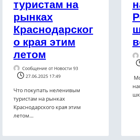
туристам на
н
рынках
Р
Краснодарског
ш
о края этим
в
летом
Сообщение от
Новости 93
27.06.2025 17:49
Мо
на
Что покупать неленивым
шк
туристам на рынках
Краснодарского края этим
летом…