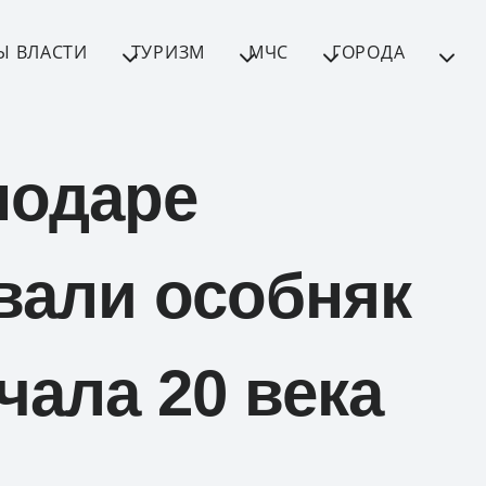
Ы ВЛАСТИ
ТУРИЗМ
МЧС
ГОРОДА
нодаре
вали особняк
чала 20 века