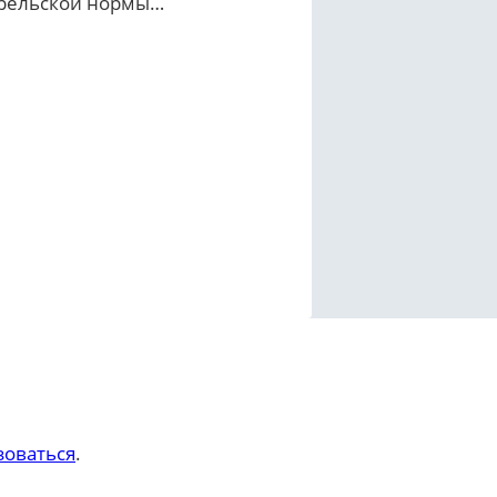
рельской нормы…
зоваться
.