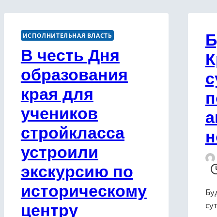
Б
ИСПОЛНИТЕЛЬНАЯ ВЛАСТЬ
В честь Дня
К
образования
с
края для
п
учеников
а
стройкласса
н
устроили
экскурсию по
историческому
Бу
су
центру