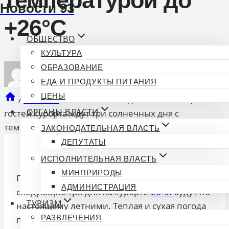
температурой до
Новости 93
+26°С
ОБЩЕСТВО
КУЛЬТУРА
ОБРАЗОВАНИЕ
ЕДА И ПРОДУКТЫ ПИТАНИЯ
опубликован
Новости 93
06.10.2025 11:01
ЦЕНЫ
/
Новости
/
Успейте насладиться: сочинцев и
ОРГАНЫ ВЛАСТИ
гостей курорта ждут три солнечных дня с
температурой до +26°С
ЗАКОНОДАТЕЛЬНАЯ ВЛАСТЬ
ДЕПУТАТЫ
ИСПОЛНИТЕЛЬНАЯ ВЛАСТЬ
МИНПРИРОДЫ
По прогнозам независимых метеорологов,
АДМИНИСТРАЦИЯ
следующие три дня на курорте
Сочи
будут по-
ТУРИЗМ
настоящему летними. Теплая и сухая погода
РАЗВЛЕЧЕНИЯ
продержится с понедельника по среду