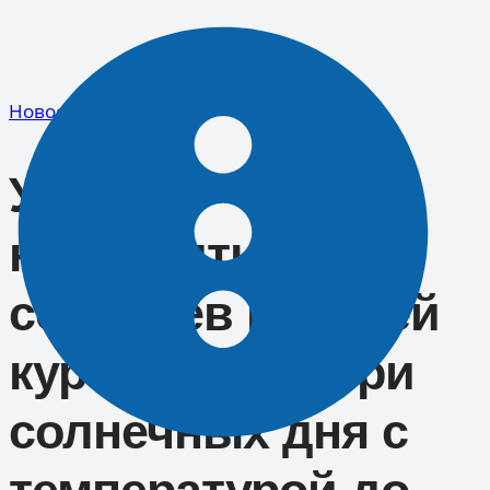
Перейти
к
содержимому
Новости
Успейте
насладиться:
сочинцев и гостей
курорта ждут три
солнечных дня с