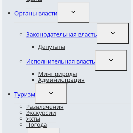
ПЕРЕКЛЮЧИТЬ
Органы власти
ДОЧЕРНЕЕ
МЕНЮ
ПЕРЕКЛЮ
Законодательная власть
ДОЧЕРНЕ
МЕНЮ
Депутаты
ПЕРЕКЛЮ
Исполнительная власть
ДОЧЕРНЕ
МЕНЮ
Минприроды
Администрация
ПЕРЕКЛЮЧИТЬ
Туризм
ДОЧЕРНЕЕ
МЕНЮ
Развлечения
Экскурсии
Яхты
Погода