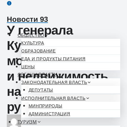
Перейти
к
Новости 93
содержимому
У генерала
ОБЩЕСТВО
Кузнецова нашли
КУЛЬТУРА
ОБРАЗОВАНИЕ
монеты
ЕДА И ПРОДУКТЫ ПИТАНИЯ
ЦЕНЫ
и недвижимость
ОРГАНЫ ВЛАСТИ
ЗАКОНОДАТЕЛЬНАЯ ВЛАСТЬ
на полмиллиарда
ДЕПУТАТЫ
ИСПОЛНИТЕЛЬНАЯ ВЛАСТЬ
рублей
МИНПРИРОДЫ
АДМИНИСТРАЦИЯ
ТУРИЗМ