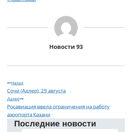
записи:
Новости 93
Навигация
Назад
Сочи (Адлер), 29 августа
по
Далее
записям
Росавиация ввела ограничения на работу
аэропорта Казани
Последние новости