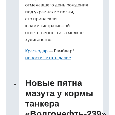
отмечавшего день рождения
под украинские песни,
его привлекли
к административной
ответственности за мелкое
хулиганство.
Краснодар
— Рамблер/
новости
Читать далее
Новые пятна
мазута у кормы
танкера
«Волгонефть-239»