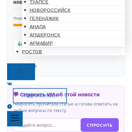
новости
ТУАПСЕ
Нейтральная
НОВОРОССИЙСК
Индекс доверия
50%
ГЕЛЕНДЖИК
АНАПА
Подтвердили: 0 | Опровергли: 0
АПШЕРОНСК
АРМАВИР
👍 ПОДТВЕРЖДАЮ
👎 ЭТО ФЕЙК
ФАКТ
РОСТОВ
Источники:
💬 Спросить ИИ об этой новости
ПОДПИСАТЬСЯ
Нейросеть прочитала статью и готова ответить на
любые вопросы по тексту.
СПРОСИТЬ