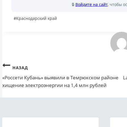
🔒
Войдите на сайт
, чтобы о
Метки
#
Краснодарский край
записи:
Навигация
НАЗАД
«Россети Кубань» выявили в Темрюкском районе
L
по
хищение электроэнергии на 1,4 млн рублей
записям