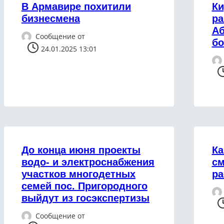
В Армавире похитили
Ки
бизнесмена
ра
Аб
Сообщение от
бо
24.01.2025 13:01
До конца июня проекты
Ка
водо- и электроснабжения
см
участков многодетных
ра
семей пос. Пригородного
выйдут из госэкспертизы
Сообщение от