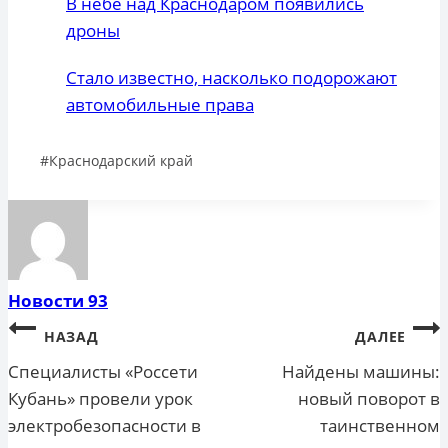
В небе над Краснодаром появились
дроны
Стало известно, насколько подорожают
автомобильные права
Метки
#
Краснодарский край
записи:
Новости 93
Навигация
НАЗАД
ДАЛЕЕ
по
Специалисты «Россети
Найдены машины:
Кубань» провели урок
новый поворот в
записям
электробезопасности в
таинственном