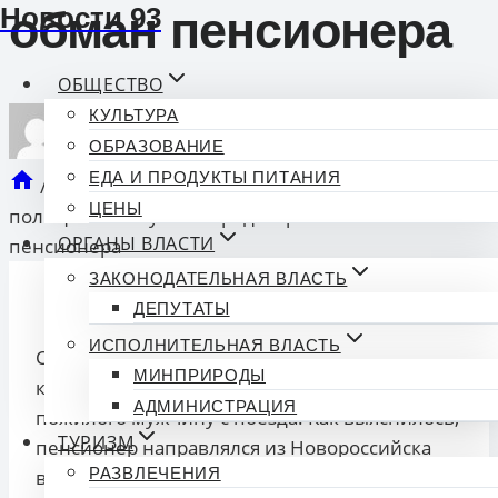
Новости 93
обман пенсионера
ОБЩЕСТВО
КУЛЬТУРА
ОБРАЗОВАНИЕ
опубликован
Новости 93
05.07.2025 17:02
ЕДА И ПРОДУКТЫ ПИТАНИЯ
/
Спецоперация «Снять дедушку с поезда»:
ЦЕНЫ
полицейские Кубани предотвратили обман
ОРГАНЫ ВЛАСТИ
пенсионера
ЗАКОНОДАТЕЛЬНАЯ ВЛАСТЬ
ДЕПУТАТЫ
ИСПОЛНИТЕЛЬНАЯ ВЛАСТЬ
Сотрудники полиции Кубани предотвратили
МИНПРИРОДЫ
крупное мошенничество, вовремя сняв
АДМИНИСТРАЦИЯ
пожилого мужчину с поезда. Как выяснилось,
ТУРИЗМ
пенсионер направлялся из Новороссийска
РАЗВЛЕЧЕНИЯ
в
Краснодар
, а потом в
Сочи
откуда