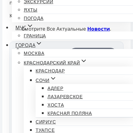
планировал лететь в Москву.
ЭКСКУРСИИ
ЯХТЫ
​Краснодар — Рамблер/новости
Read More
ПОГОДА
МЧС
Смотрите Все Актуальные
Новости
.
ГРАНИЦА
ГОРОДА
🔍 Фактчекинг
Тональность:
МОСКВА
новости
Нейтральная
КРАСНОДАРСКИЙ КРАЙ
КРАСНОДАР
Индекс доверия
50%
СОЧИ
Подтвердили: 0 | Опровергли: 0
АДЛЕР
ЛАЗАРЕВСКОЕ
👍
ПОДТВЕРЖДАЮ
👎 ЭТО ФЕЙК
ХОСТА
ФАКТ
КРАСНАЯ ПОЛЯНА
СИРИУС
Источники:
ТУАПСЕ