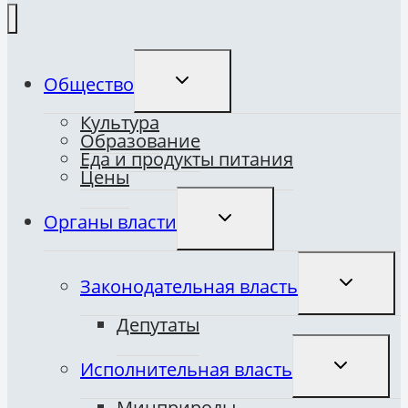
ПЕРЕКЛЮЧИТЬ
Общество
ДОЧЕРНЕЕ
МЕНЮ
Культура
Образование
Еда и продукты питания
Цены
ПЕРЕКЛЮЧИТЬ
Органы власти
ДОЧЕРНЕЕ
МЕНЮ
ПЕРЕКЛЮ
Законодательная власть
ДОЧЕРНЕ
МЕНЮ
Депутаты
ПЕРЕКЛЮ
Исполнительная власть
ДОЧЕРНЕ
МЕНЮ
Минприроды