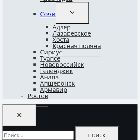
ПЕРЕКЛЮЧИТЬ
Сочи
ДОЧЕРНЕЕ
МЕНЮ
Адлер
Лазаревское
Хоста
Красная поляна
Сириус
Туапсе
Новороссийск
Геленджик
Анапа
Апшеронск
Армавир
Ростов
Найти: