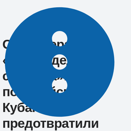
Перейти
к
содержимому
Спецоперация
«Снять дедушку
с поезда»:
полицейские
Кубани
предотвратили