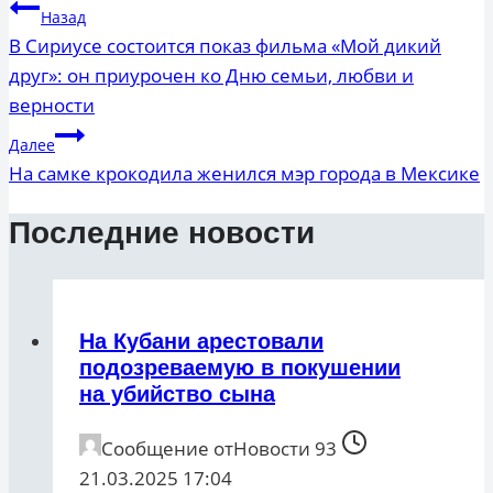
Навигация
Назад
по
В Сириусе состоится показ фильма «Мой дикий
друг»: он приурочен ко Дню семьи, любви и
записям
верности
Далее
На самке крокодила женился мэр города в Мексике
Последние новости
На Кубани арестовали
подозреваемую в покушении
на убийство сына
Сообщение от
Новости 93
21.03.2025 17:04