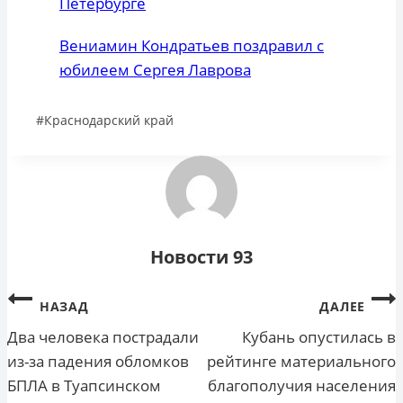
Петербурге
Вениамин Кондратьев поздравил с
юбилеем Сергея Лаврова
Метки
#
Краснодарский край
записи:
Новости 93
Навигация
НАЗАД
ДАЛЕЕ
по
Два человека пострадали
Кубань опустилась в
из-за падения обломков
рейтинге материального
записям
БПЛА в Туапсинском
благополучия населения