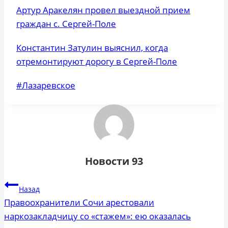
Артур Аракелян провел выездной прием
граждан с. Сергей-Поле
Константин Затулин выяснил, когда
отремонтируют дорогу в Сергей-Поле
Метки
#
Лазаревское
записи:
Новости 93
Навигация
Назад
по
Правоохранители Сочи арестовали
наркозакладчицу со «стажем»: ею оказалась
записям