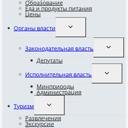
Образование
Еда и продукты питания
Цены
ПЕРЕКЛЮЧИТЬ
Органы власти
ДОЧЕРНЕЕ
МЕНЮ
ПЕРЕКЛЮ
Законодательная власть
ДОЧЕРНЕ
МЕНЮ
Депутаты
ПЕРЕКЛЮ
Исполнительная власть
ДОЧЕРНЕ
МЕНЮ
Минприроды
Администрация
ПЕРЕКЛЮЧИТЬ
Туризм
ДОЧЕРНЕЕ
МЕНЮ
Развлечения
Экскурсии