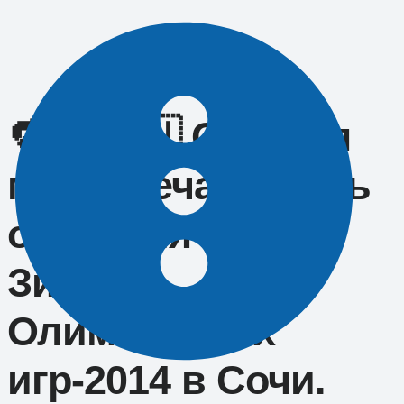
Перейти
к
содержимому
🔁🖼 🇷🇺 Сегодня
мы отмечаем день
открытия XXII
Зимних
Олимпийских
игр-2014 в Сочи.