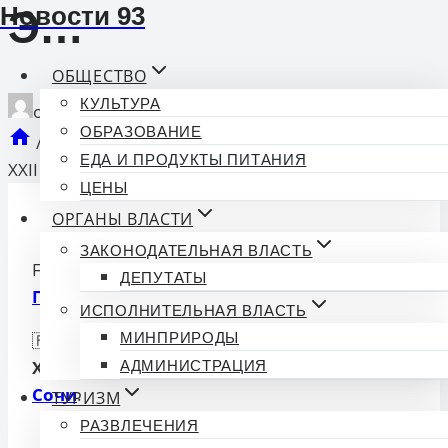
Новости 93
Э…
ОБЩЕСТВО
КУЛЬТУРА
опубликован
07.02.2025 12:01
ОБРАЗОВАНИЕ
/
🔁🖼 🇷🇺 Сегодня мы отмечаем день открытия
ЕДА И ПРОДУКТЫ ПИТАНИЯ
XXII Зимних Олимпийских игр-2014 в Сочи. Э…
ЦЕНЫ
ОРГАНЫ ВЛАСТИ
ЗАКОНОДАТЕЛЬНАЯ ВЛАСТЬ
Forwarded From
Мэр Сочи Андрей
ДЕПУТАТЫ
Прошунин
ИСПОЛНИТЕЛЬНАЯ ВЛАСТЬ
🇷🇺
Сегодня мы отмечаем день открытия
МИНПРИРОДЫ
XXII Зимних Олимпийских игр-2014 в
АДМИНИСТРАЦИЯ
Сочи
.
ТУРИЗМ
РАЗВЛЕЧЕНИЯ
Смотрите Все Актуальные
Новости
.