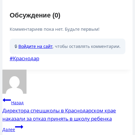
Обсуждение (0)
Комментариев пока нет. Будьте первым!
🔒
Войдите на сайт
, чтобы оставлять комментарии.
Метки
#
Краснодар
записи:
Навигация
Назад
по
Директора спецшколы в Краснодарском крае
наказали за отказ принять в школу ребенка
записям
Далее