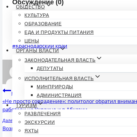
Обсуждение (0)
ОБЩЕСТВО
КУЛЬТУРА
Комментариев пока нет. Будьте первым!
ОБРАЗОВАНИЕ
ЕДА И ПРОДУКТЫ ПИТАНИЯ
🔒
Войдите на сайт
, чтобы о
ЦЕНЫ
Метки
#
Краснодарский край
ОРГАНЫ ВЛАСТИ
записи:
ЗАКОНОДАТЕЛЬНАЯ ВЛАСТЬ
ДЕПУТАТЫ
ИСПОЛНИТЕЛЬНАЯ ВЛАСТЬ
МИНПРИРОДЫ
Навигация
Назад
АДМИНИСТРАЦИЯ
«Не просто совпадение»: политолог обратил вниман
по
ТУРИЗМ
работали на Украине и в Абхазии
РАЗВЛЕЧЕНИЯ
записям
Далее
ЭКСКУРСИИ
Возможности пропускного пункта между Россией и А
ЯХТЫ