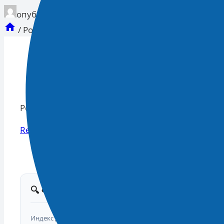
опубликован
06.02.2025 16:01
/
Россия уже передала средства на зарплаты бю
Россия уже передала средства на зарплаты бюд
Read More
Смотрите Все Актуальные
Новости
.
🔍 Фактчекинг новости
Индекс доверия