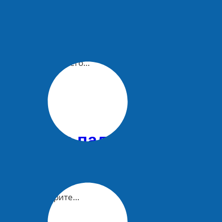
 во время весеннего…
л выброс пальмового мас
ead More Смотрите…