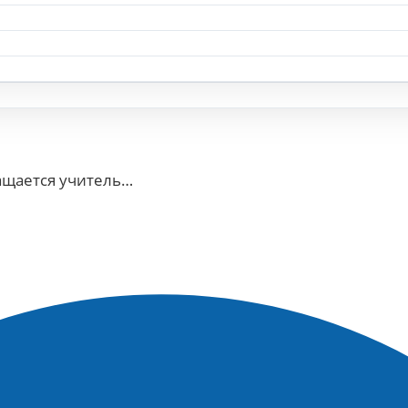
яли на видео, как с ними
ащается учитель…
ести предложения по
ффити на городские