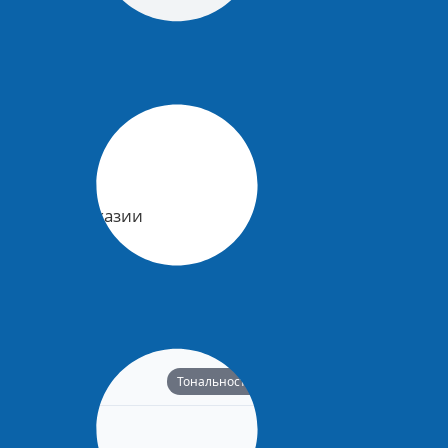
джетников Абхазии
жетников Абхазии
Тональность: Нейтральная
50%