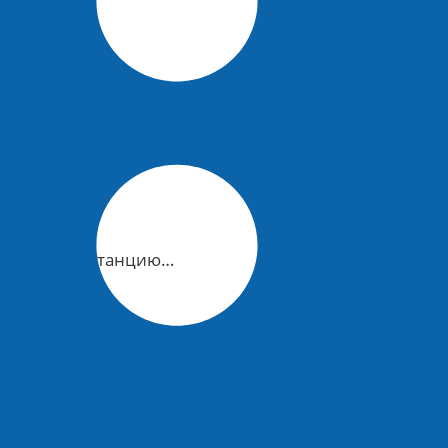
 на атаку ВСУ на
нцию под Анапой
ную газовую станцию…
льству пятого этапа