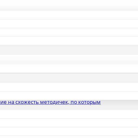
ставлять комментарии.
ие на схожесть методичек, по которым
бхазией увеличат в 1,5 раза