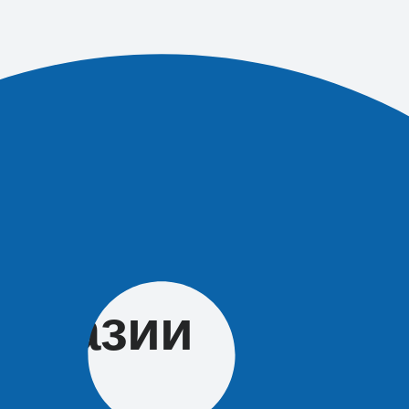
редала
арплаты
Абхазии