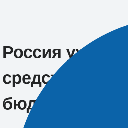
Перейти
к
содержимому
Россия уже пе
средства на з
бюджетников 