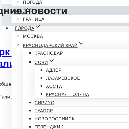
ПОГОДА
дние новости
МЧС
ГРАНИЦА
ГОРОДА
МОСКВА
КРАСНОДАРСКИЙ КРАЙ
рк Галицкого в Краснодар
КРАСНОДАР
али, интересные факты
СОЧИ
АДЛЕР
ЛАЗАРЕВСКОЕ
общение от
Новости 93
24.10.2025 17:39
ХОСТА
КРАСНАЯ ПОЛЯНА
Галицкого в Краснодаре: история, которую вы не зна
СИРИУС
ТУАПСЕ
НОВОРОССИЙСК
ГЕЛЕНДЖИК