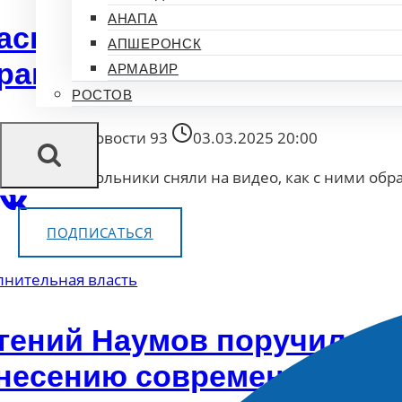
АНАПА
аснодарские школьники сн
АПШЕРОНСК
ращается учитель музыки
АРМАВИР
РОСТОВ
общение от
Новости 93
03.03.2025 20:00
одарские школьники сняли на видео, как с ними обр
ПОДПИСАТЬСЯ
лнительная власть
гений Наумов поручил вн
несению современных гра