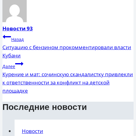
Новости 93
Навигация
Назад
по
Ситуацию с бензином прокомментировали власти
Кубани
записям
Далее
Курение и мат: сочинскую скандалистку привлекли
к ответственности за конфликт на детской
площадке
Последние новости
Новости