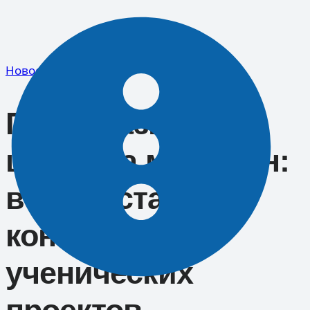
Перейти
к
содержимому
Новости
Преобрази свою
школу за миллион:
в Сочи стартует
конкурс
ученических