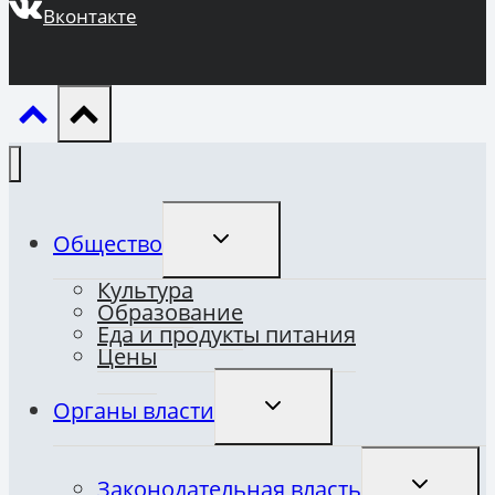
Вконтакте
ПЕРЕКЛЮЧИТЬ
Общество
ДОЧЕРНЕЕ
МЕНЮ
Культура
Образование
Еда и продукты питания
Цены
ПЕРЕКЛЮЧИТЬ
Органы власти
ДОЧЕРНЕЕ
МЕНЮ
ПЕРЕКЛЮ
Законодательная власть
ДОЧЕРНЕ