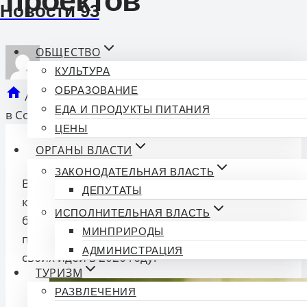
проектов
Новости 93
ОБЩЕСТВО
КУЛЬТУРА
опубликован
Новости 93
06.10.2025 14:01
ОБРАЗОВАНИЕ
/
Новости
/
Преобрази свою школу за миллион:
ЕДА И ПРОДУКТЫ ПИТАНИЯ
в Сочи стартует конкурс ученических проектов
ЦЕНЫ
ОРГАНЫ ВЛАСТИ
ЗАКОНОДАТЕЛЬНАЯ ВЛАСТЬ
В
Сочи
объявлен старт приёма заявок на
ДЕПУТАТЫ
конкурс школьного инициативного
ИСПОЛНИТЕЛЬНАЯ ВЛАСТЬ
бюджетирования, победители которого
МИНПРИРОДЫ
получат до миллиона рублей на воплощение
АДМИНИСТРАЦИЯ
своих идей в 2026 году.
ТУРИЗМ
РАЗВЛЕЧЕНИЯ