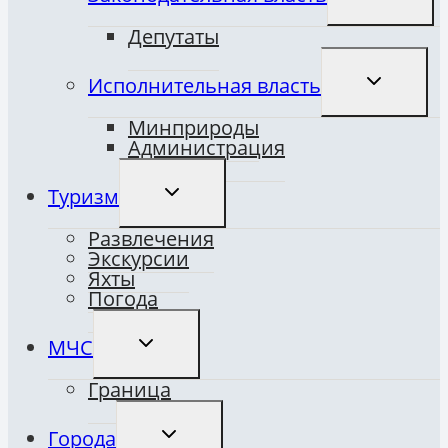
МЕНЮ
Депутаты
ПЕРЕКЛЮ
Исполнительная власть
ДОЧЕРНЕ
МЕНЮ
Минприроды
Администрация
ПЕРЕКЛЮЧИТЬ
Туризм
ДОЧЕРНЕЕ
МЕНЮ
Развлечения
Экскурсии
Яхты
Погода
ПЕРЕКЛЮЧИТЬ
МЧС
ДОЧЕРНЕЕ
МЕНЮ
Граница
ПЕРЕКЛЮЧИТЬ
Города
ДОЧЕРНЕЕ