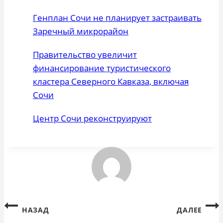
Генплан Сочи не планирует застраивать
Заречный микрорайон
Правительство увеличит
финансирование туристического
кластера Северного Кавказа, включая
Сочи
Центр Сочи реконструируют
Навигация
НАЗАД
ДАЛЕЕ