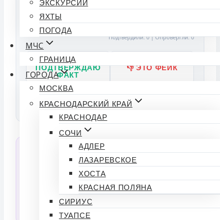
ЭКСКУРСИИ
Индекс доверия
50%
ЯХТЫ
ПОГОДА
Подтвердили: 0 | Опровергли: 0
МЧС
ГРАНИЦА
👍
ПОДТВЕРЖДАЮ
👎 ЭТО ФЕЙК
ГОРОДА
ФАКТ
МОСКВА
Источники:
КРАСНОДАРСКИЙ КРАЙ
КРАСНОДАР
СОЧИ
АДЛЕР
💬 Спросить ИИ об этой новости
ЛАЗАРЕВСКОЕ
Нейросеть прочитала статью и готова ответить
ХОСТА
на любые вопросы по тексту.
КРАСНАЯ ПОЛЯНА
СИРИУС
СПРОСИТЬ
ТУАПСЕ