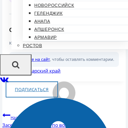
НОВОРОССИЙСК
ГЕЛЕНДЖИК
АНАПА
Обсуждение (0)
АПШЕРОНСК
АРМАВИР
Комментариев пока нет. Будьте первым!
РОСТОВ
🔒
Войдите на сайт
, чтобы оставлять комментарии.
Метки
#
Краснодарский край
записи:
ПОДПИСАТЬСЯ
Навигация
Назад
по
Заседание комитета по вопросам охраны