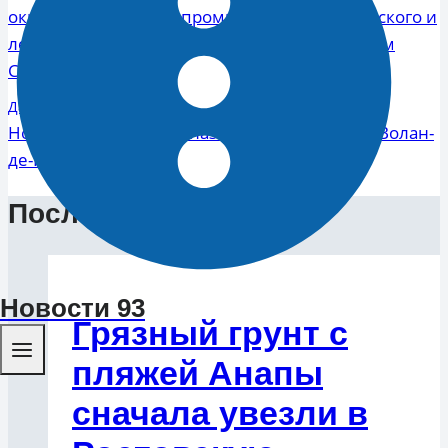
окружающей среды, промышленности, сельского и
записям
лесопаркового хозяйства прошло в Городском
Собрании Сочи
Далее
Новый вид муравьёв назвали в честь лорда Волан-
де-Морта
Последние новости
Новости 93
Грязный грунт с
пляжей Анапы
сначала увезли в