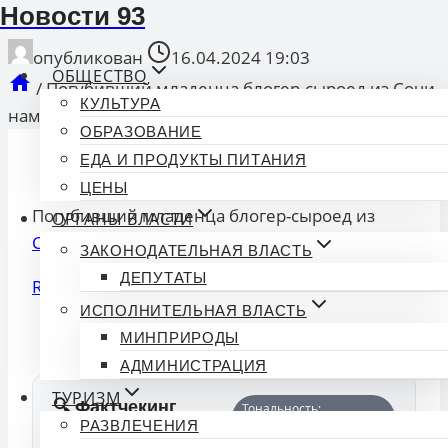
Новости 93
опубликован
16.04.2024 19:03
ОБЩЕСТВО
/
Погубивший младенца блогер-сыроед из Сочи
КУЛЬТУРА
намерен обжаловать приговор
ОБРАЗОВАНИЕ
ЕДА И ПРОДУКТЫ ПИТАНИЯ
ЦЕНЫ
Погубивший младенца блогер-сыроед из
ОРГАНЫ ВЛАСТИ
Сочи
намерен обжаловать приговор
ЗАКОНОДАТЕЛЬНАЯ ВЛАСТЬ
ДЕПУТАТЫ
Read More
ИСПОЛНИТЕЛЬНАЯ ВЛАСТЬ
Смотрите Все Актуальные
Новости
.
МИНПРИРОДЫ
АДМИНИСТРАЦИЯ
ТУРИЗМ
🔍 Фактчекинг
Тональность:
РАЗВЛЕЧЕНИЯ
новости
Нейтральная