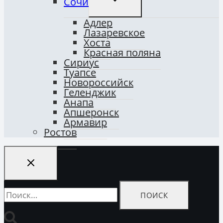
Сочи
ДОЧЕРНЕЕ
МЕНЮ
Адлер
Лазаревское
Хоста
Красная поляна
Сириус
Туапсе
Новороссийск
Геленджик
Анапа
Апшеронск
Армавир
Ростов
Найти: