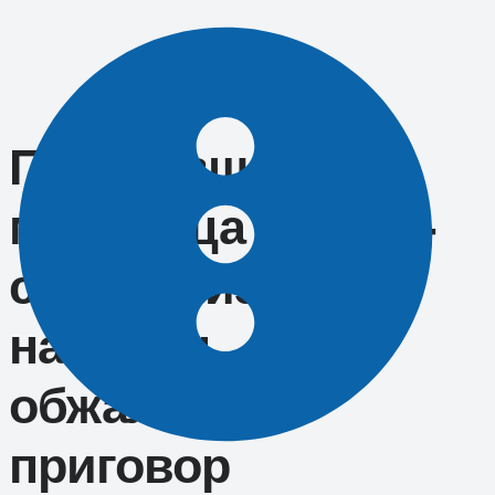
Перейти
к
содержимому
Погубивший
младенца блогер-
сыроед из Сочи
намерен
обжаловать
приговор