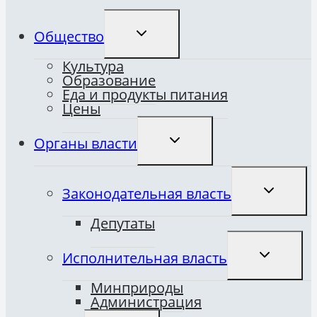
ПЕРЕКЛЮЧИТЬ
Общество
ДОЧЕРНЕЕ
МЕНЮ
Культура
Образование
Еда и продукты питания
Цены
ПЕРЕКЛЮЧИТЬ
Органы власти
ДОЧЕРНЕЕ
МЕНЮ
ПЕРЕКЛЮ
Законодательная власть
ДОЧЕРНЕ
МЕНЮ
Депутаты
ПЕРЕКЛЮ
Исполнительная власть
ДОЧЕРНЕ
МЕНЮ
Минприроды
Администрация