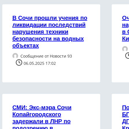
В Сочи прошли учения по
Оч
ликвидации последствий
на
нарушения техники
в 
безопасности на водных
Ки
объектах
Сообщение от
Новости 93
06.05.2025 17:02
СМИ: Экс-мэра Сочи
По
Копайгородского
БП
задержали в ЛНР по
ДП
подозрению в
Кр