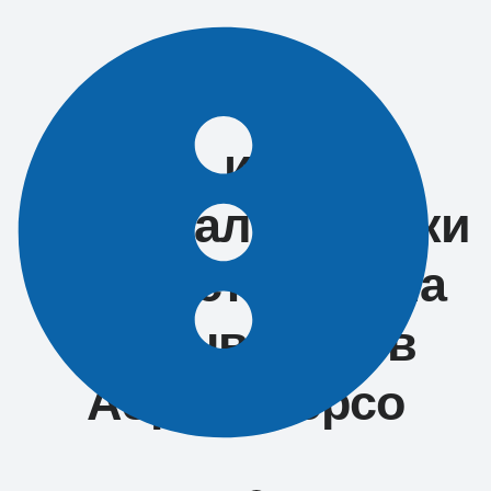
Перейти
к
содержимому
Петь и пить:
фестиваль музыки
и игристого вина
открывается в
Абрау-Дюрсо