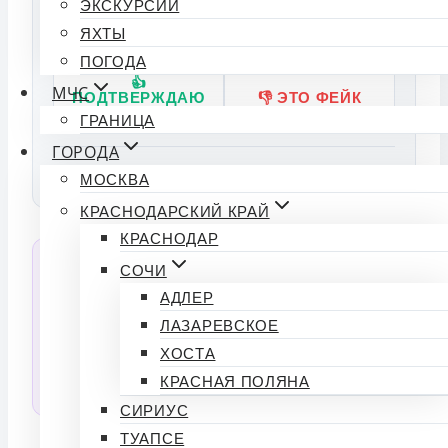
ЭКСКУРСИИ
ЯХТЫ
Подтвердили: 0 | Опровергли: 0
ПОГОДА
👍
МЧС
ПОДТВЕРЖДАЮ
👎 ЭТО ФЕЙК
ФАКТ
ГРАНИЦА
ГОРОДА
Источники:
МОСКВА
КРАСНОДАРСКИЙ КРАЙ
КРАСНОДАР
💬 Спросить ИИ об этой новости
СОЧИ
АДЛЕР
Нейросеть прочитала статью и готова ответить
на любые вопросы по тексту.
ЛАЗАРЕВСКОЕ
ХОСТА
СПРОСИТЬ
КРАСНАЯ ПОЛЯНА
СИРИУС
ТУАПСЕ