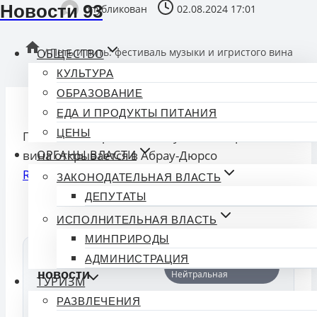
Новости 93
опубликован
02.08.2024 17:01
/
Петь и пить: фестиваль музыки и игристого вина
ОБЩЕСТВО
открывается в Абрау-Дюрсо
КУЛЬТУРА
ОБРАЗОВАНИЕ
ЕДА И ПРОДУКТЫ ПИТАНИЯ
ЦЕНЫ
Петь и пить: фестиваль музыки и игристого
вина открывается в Абрау-Дюрсо
ОРГАНЫ ВЛАСТИ
Read More
ЗАКОНОДАТЕЛЬНАЯ ВЛАСТЬ
ДЕПУТАТЫ
Смотрите Все Актуальные
Новости
.
ИСПОЛНИТЕЛЬНАЯ ВЛАСТЬ
МИНПРИРОДЫ
🔍 Фактчекинг
АДМИНИСТРАЦИЯ
Тональность:
новости
Нейтральная
ТУРИЗМ
РАЗВЛЕЧЕНИЯ
Индекс доверия
50%