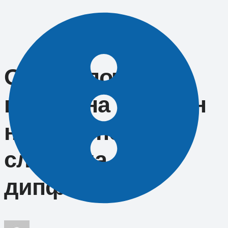
Перейти
к
содержимому
Опрос: почти
половина россиян
никогда не
слышала о
дипфейках