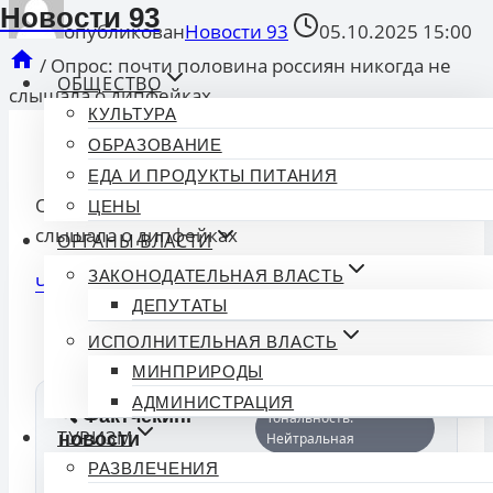
Новости 93
опубликован
Новости 93
05.10.2025 15:00
/
Опрос: почти половина россиян никогда не
ОБЩЕСТВО
слышала о дипфейках
КУЛЬТУРА
ОБРАЗОВАНИЕ
ЕДА И ПРОДУКТЫ ПИТАНИЯ
Опрос: почти половина россиян никогда не
ЦЕНЫ
слышала о дипфейках
ОРГАНЫ ВЛАСТИ
ЗАКОНОДАТЕЛЬНАЯ ВЛАСТЬ
Читать далее
ДЕПУТАТЫ
Смотрите Все Актуальные
Новости
.
ИСПОЛНИТЕЛЬНАЯ ВЛАСТЬ
МИНПРИРОДЫ
АДМИНИСТРАЦИЯ
🔍 Фактчекинг
Тональность:
ТУРИЗМ
новости
Нейтральная
РАЗВЛЕЧЕНИЯ