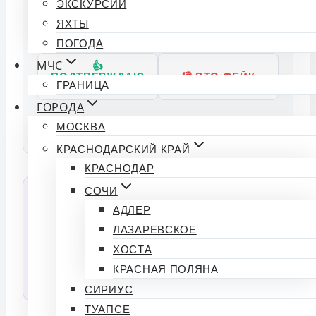
Индекс доверия
50%
ЭКСКУРСИИ
ЯХТЫ
Подтвердили: 0 | Опровергли: 0
ПОГОДА
МЧС
👍
ПОДТВЕРЖДАЮ
👎 ЭТО ФЕЙК
ГРАНИЦА
ФАКТ
ГОРОДА
МОСКВА
Источники:
КРАСНОДАРСКИЙ КРАЙ
КРАСНОДАР
СОЧИ
💬 Спросить ИИ об этой новости
АДЛЕР
Нейросеть прочитала статью и готова ответить
ЛАЗАРЕВСКОЕ
на любые вопросы по тексту.
ХОСТА
КРАСНАЯ ПОЛЯНА
СПРОСИТЬ
СИРИУС
ТУАПСЕ