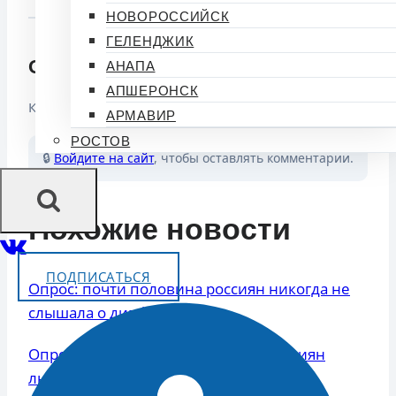
НОВОРОССИЙСК
ГЕЛЕНДЖИК
Обсуждение (0)
АНАПА
АПШЕРОНСК
Комментариев пока нет. Будьте первым!
АРМАВИР
РОСТОВ
🔒
Войдите на сайт
, чтобы оставлять комментарии.
Похожие новости
ПОДПИСАТЬСЯ
Опрос: почти половина россиян никогда не
слышала о дипфейках
Опрос ВЦИОМ показал, сколько россиян
любят пиво