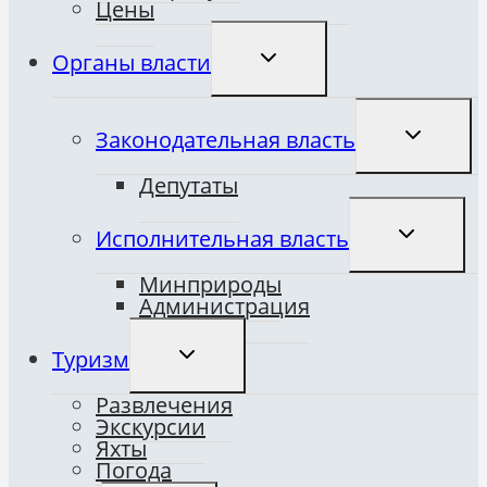
Цены
ПЕРЕКЛЮЧИТЬ
Органы власти
ДОЧЕРНЕЕ
МЕНЮ
ПЕРЕКЛЮ
Законодательная власть
ДОЧЕРНЕ
МЕНЮ
Депутаты
ПЕРЕКЛЮ
Исполнительная власть
ДОЧЕРНЕ
МЕНЮ
Минприроды
Администрация
ПЕРЕКЛЮЧИТЬ
Туризм
ДОЧЕРНЕЕ
МЕНЮ
Развлечения
Экскурсии
Яхты
Погода