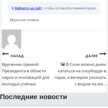
🔒
Войдите на сайт
, чтобы оставлять комментарии.
Метки
#
Красная поляна
записи:
Навигация
НАЗАД
ДАЛЕЕ
по
Вручение премий
🖼 В Сочи можно днем
Президента в области
кататься на сноуборде в
записям
науки и инноваций для
горах, а вечером ужинать
молодых учёных
с видом на мо…
Последние новости