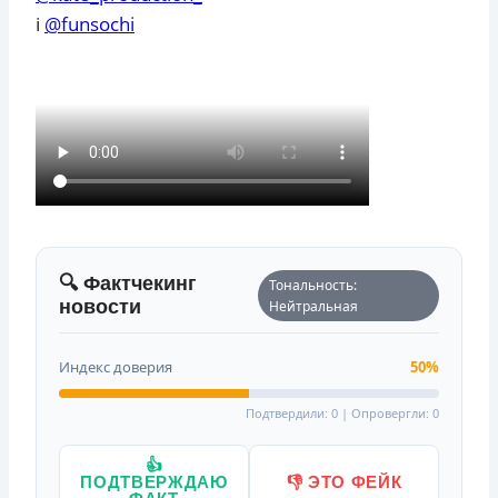
ℹ️
@funsochi
🔍 Фактчекинг
Тональность:
новости
Нейтральная
Индекс доверия
50%
Подтвердили: 0 | Опровергли: 0
👍
ПОДТВЕРЖДАЮ
👎 ЭТО ФЕЙК