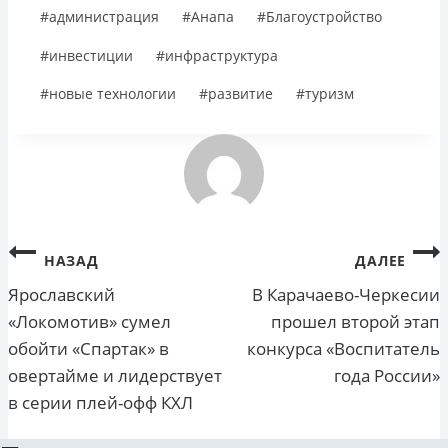
Метки
#
администрация
#
Анапа
#
Благоустройство
записи:
#
инвестиции
#
инфраструктура
#
новые технологии
#
развитие
#
туризм
Навигация
НАЗАД
ДАЛЕЕ
по
Ярославский
В Карачаево-Черкесии
«Локомотив» сумел
прошел второй этап
записям
обойти «Спартак» в
конкурса «Воспитатель
овертайме и лидерствует
года России»
в серии плей-офф КХЛ