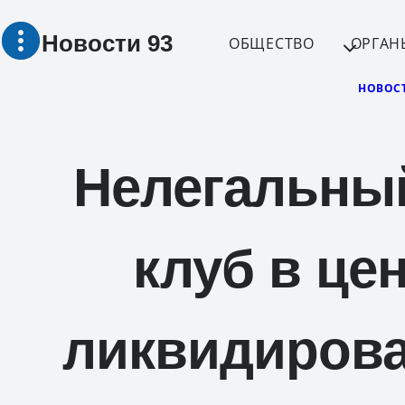
Перейти
Новости 93
к
ОБЩЕСТВО
ОРГАН
содержимому
НОВОС
Нелегальны
клуб в це
ликвидирова