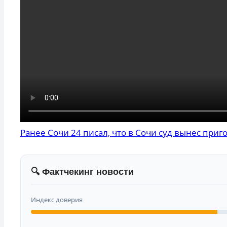
Ранее Сочи 24 писал, что в Сочи суд вынес при
🔍 Фактчекинг новости
Индекс доверия