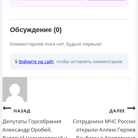
Обсуждение (0)
Комментариев пока нет. Будьте первым!
🔒
Войдите на сайт
, чтобы оставлять комментарии.
Навигация
НАЗАД
ДАЛЕЕ
по
Депутаты Горсобрания
Сотрудники МЧС России
Александр Оробей,
открыли Аллею Героев
записям
Валерий Черняковский и
Донбасса в Кропоткине