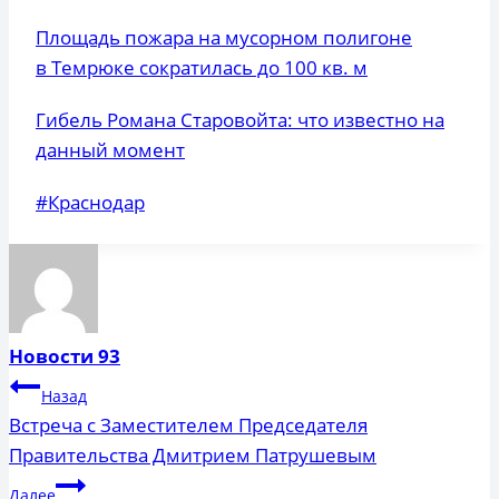
Площадь пожара на мусорном полигоне
в Темрюке сократилась до 100 кв. м
Гибель Романа Старовойта: что известно на
данный момент
Метки
#
Краснодар
записи:
Новости 93
Навигация
Назад
по
Встреча с Заместителем Председателя
Правительства Дмитрием Патрушевым
записям
Далее