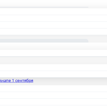
ставлять комментарии.
Анапе 1 сентября
еплую осень
лизмы