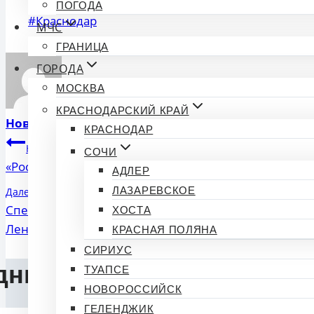
ПОГОДА
Метки
#
Краснодар
МЧС
записи:
ГРАНИЦА
ГОРОДА
МОСКВА
КРАСНОДАРСКИЙ КРАЙ
Новости 93
КРАСНОДАР
Навигация
Назад
СОЧИ
«Россети Кубань» завершили реконструкцию сетей в
АДЛЕР
по
ЛАЗАРЕВСКОЕ
Далее
записям
Специалисты «Россети Кубань» провели урок электр
ХОСТА
Ленинградской
КРАСНАЯ ПОЛЯНА
СИРИУС
дние новости
ТУАПСЕ
НОВОРОССИЙСК
ГЕЛЕНДЖИК