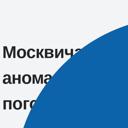
Перейти
к
содержимому
Москвичам по
аномально теп
погоду 1 сентя