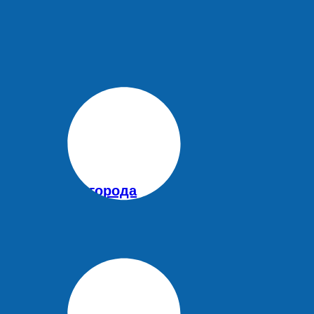
 по пляжному регби
жителям Белгорода
25 лет