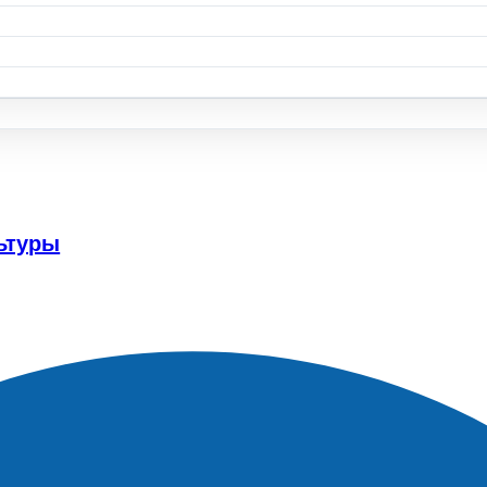
ьтуры
енью