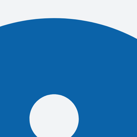
обещали
лую и сухую
бря