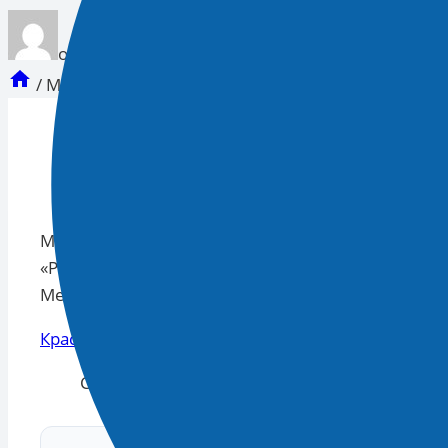
опубликован
Новости 93
27.08.2025 08:29
/
Москвичам пообещали аномально теплую и сух
Москвичам пообещали аномально теплую и суху
«РИАМО» рассказала главный специалист агентс
Местами прогнозируется температура около +25 
Краснодар
— Рамблер/
новости
Читать далее
Смотрите Все Актуальные
Новости
.