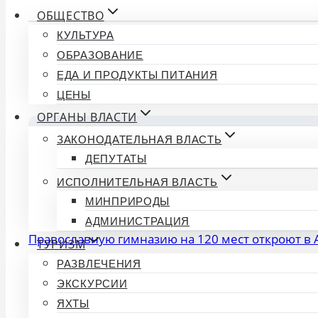
ОБЩЕСТВО
КУЛЬТУРА
ОБРАЗОВАНИЕ
Обсуждение (0)
ЕДА И ПРОДУКТЫ ПИТАНИЯ
Комментариев пока нет. Будьте первым!
ЦЕНЫ
ОРГАНЫ ВЛАСТИ
🔒
Войдите на сайт
, чтобы о
ЗАКОНОДАТЕЛЬНАЯ ВЛАСТЬ
ДЕПУТАТЫ
ИСПОЛНИТЕЛЬНАЯ ВЛАСТЬ
Похожие новости
МИНПРИРОДЫ
АДМИНИСТРАЦИЯ
Православную гимназию на 120 мест откроют в 
ТУРИЗМ
РАЗВЛЕЧЕНИЯ
Синоптики «Яндекс погоды» спрогнозировали т
ЭКСКУРСИИ
Кубанцев ждёт аномально жаркое лето и катак
ЯХТЫ