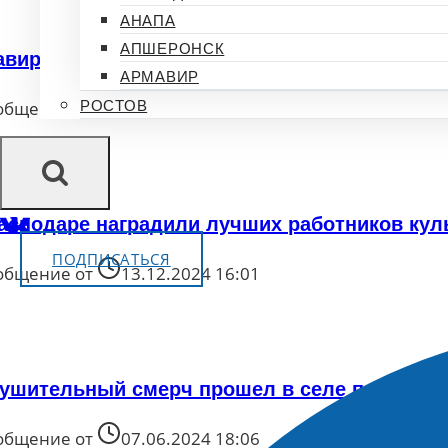
АНАПА
АПШЕРОНСК
вир. «Город в кармане»
АРМАВИР
общение от
14.10.2024 11:01
РОСТОВ
аснодаре наградили лучших работников кул
ПОДПИСАТЬСЯ
общение от
13.12.2024 16:01
ушительный смерч прошел в селе под Тюм
общение от
07.06.2024 18:06