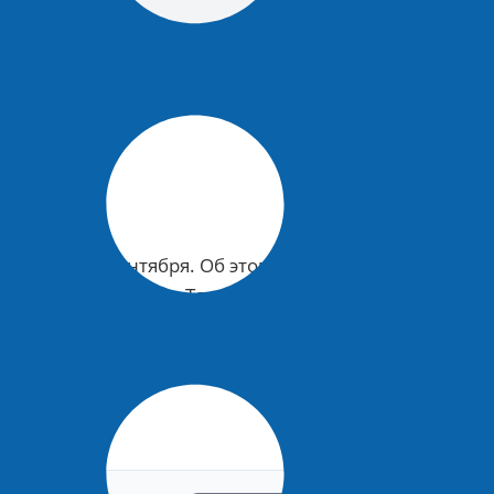
ую погоду 1 сентября
ю погоду 1 сентября. Об этом изданию
тва «Метеоновости» Татьяна Позднякова.
градусов. Осадков не ожидается.