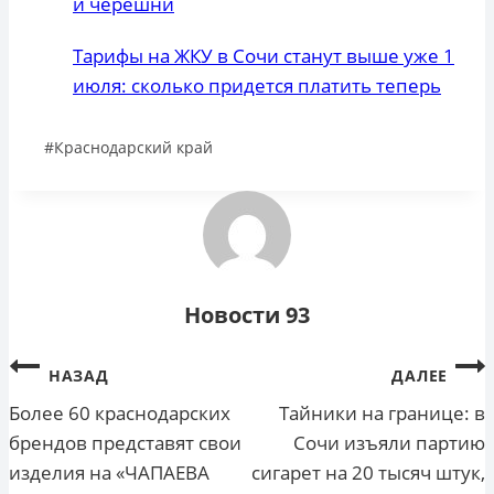
и черешни
Тарифы на ЖКУ в Сочи станут выше уже 1
июля: сколько придется платить теперь
Метки
#
Краснодарский край
записи:
Новости 93
Навигация
НАЗАД
ДАЛЕЕ
по
Более 60 краснодарских
Тайники на границе: в
брендов представят свои
Сочи изъяли партию
записям
изделия на «ЧАПАЕВА
сигарет на 20 тысяч штук,