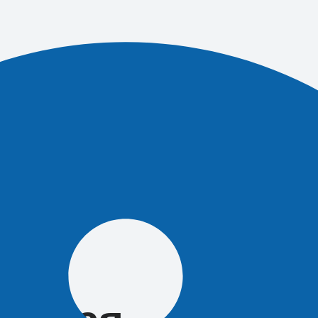
 зарплаты с 1
зали в
и