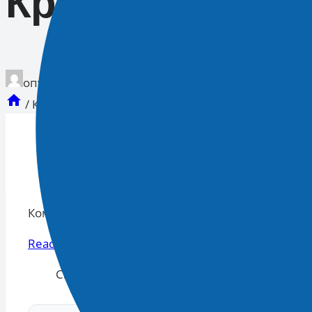
Краснодарског
опубликован
05.12.2024 17:02
/
Кому поднимут зарплаты с 1 января, рассказал
Кому поднимут зарплаты с 1 января, рассказали
Read More
Смотрите Все Актуальные
Новости
.