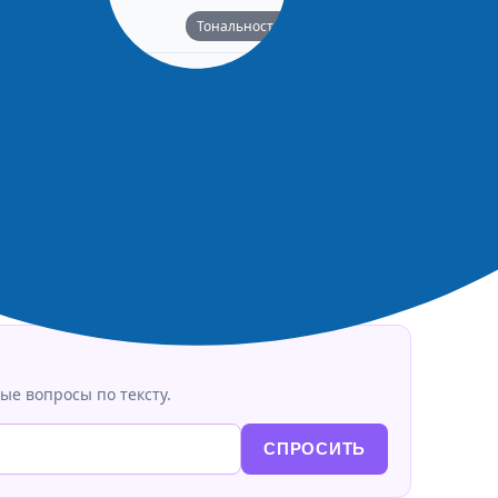
Тональность: Нейтральная
50%
Подтвердили: 0 | Опровергли: 0
👎 ЭТО ФЕЙК
ые вопросы по тексту.
СПРОСИТЬ