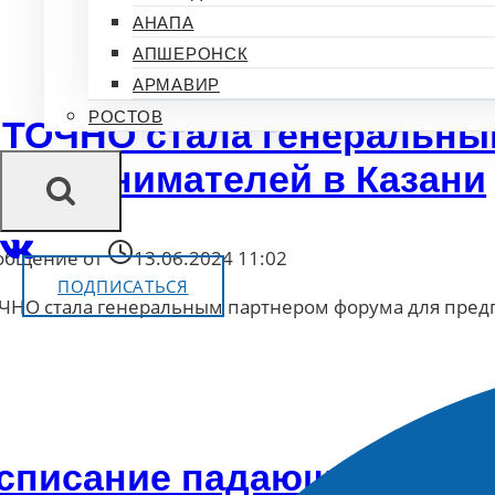
АНАПА
АПШЕРОНСК
АРМАВИР
РОСТОВ
 ТОЧНО стала генеральны
едпринимателей в Казани
общение от
13.06.2024 11:02
ПОДПИСАТЬСЯ
ОЧНО стала генеральным партнером форума для пред
списание падающих звёзд