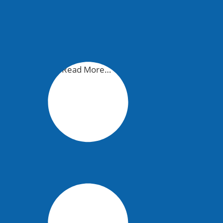
овали учёные ​Read More…
рег штормом вновь