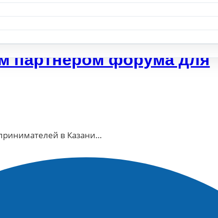
м партнером форума для
принимателей в Казани…
 на ближайший месяц