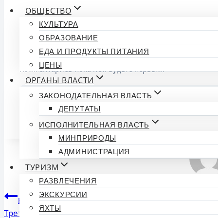
ОБЩЕСТВО
КУЛЬТУРА
ОБРАЗОВАНИЕ
Обсуждение (0)
ЕДА И ПРОДУКТЫ ПИТАНИЯ
ЦЕНЫ
Комментариев пока нет. Будьте первым!
ОРГАНЫ ВЛАСТИ
ЗАКОНОДАТЕЛЬНАЯ ВЛАСТЬ
🔒
Войдите на сайт
, чтобы о
ДЕПУТАТЫ
Метки
#
Краснодарский край
ИСПОЛНИТЕЛЬНАЯ ВЛАСТЬ
записи:
МИНПРИРОДЫ
АДМИНИСТРАЦИЯ
ТУРИЗМ
РАЗВЛЕЧЕНИЯ
Навигация
ЭКСКУРСИИ
Назад
ЯХТЫ
Третий лишний: в Краснодаре мужчина нетрадицио