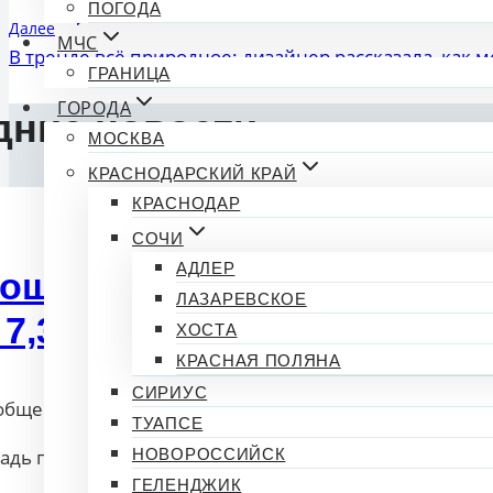
по
ПОГОДА
Далее
МЧС
записям
В тренде всё природное: дизайнер рассказала, как 
ГРАНИЦА
ГОРОДА
дние новости
МОСКВА
КРАСНОДАРСКИЙ КРАЙ
КРАСНОДАР
СОЧИ
АДЛЕР
ощадь природного пожара
ЛАЗАРЕВСКОЕ
 7,3 гектара
ХОСТА
КРАСНАЯ ПОЛЯНА
СИРИУС
общение от
Новости 93
25.08.2025 20:41
ТУАПСЕ
дь природного пожара под Анапой увеличилась до 7,
НОВОРОССИЙСК
ГЕЛЕНДЖИК