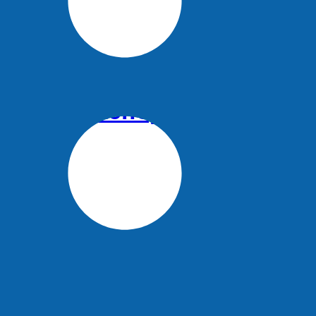
 тонны…
йсы в Краснодар из Москв
регионов…