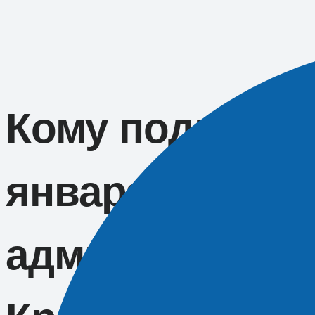
Перейти
к
содержимому
Кому поднимут
января, расска
администраци