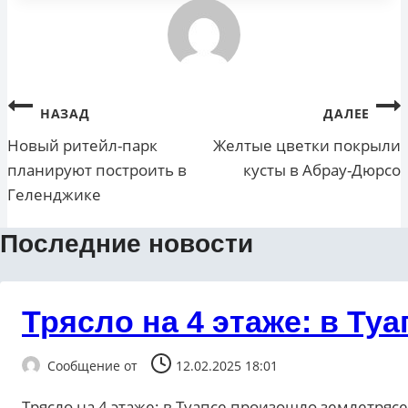
Навигация
НАЗАД
ДАЛЕЕ
по
Новый ритейл-парк
Желтые цветки покрыли
планируют построить в
кусты в Абрау-Дюрсо
записям
Геленджике
Последние новости
Трясло на 4 этаже: в Т
Сообщение от
12.02.2025 18:01
Трясло на 4 этаже: в Туапсе произошло землетряс