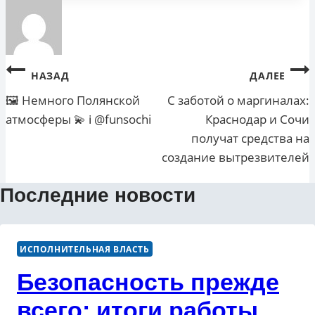
Навигация
НАЗАД
ДАЛЕЕ
по
🖼 Немного Полянской
С заботой о маргиналах:
атмосферы 💫 ℹ️ @funsochi
Краснодар и Сочи
записям
получат средства на
создание вытрезвителей
Последние новости
ИСПОЛНИТЕЛЬНАЯ ВЛАСТЬ
Безопасность прежде
всего: итоги работы