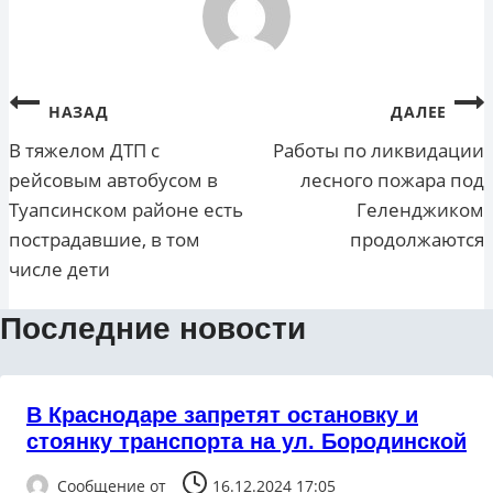
Навигация
НАЗАД
ДАЛЕЕ
по
В тяжелом ДТП с
Работы по ликвидации
рейсовым автобусом в
лесного пожара под
записям
Туапсинском районе есть
Геленджиком
пострадавшие, в том
продолжаются
числе дети
Последние новости
В Краснодаре запретят остановку и
стоянку транспорта на ул. Бородинской
Сообщение от
16.12.2024 17:05