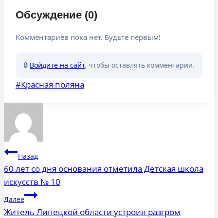
Обсуждение (0)
Комментариев пока нет. Будьте первым!
🔒
Войдите на сайт
, чтобы оставлять комментарии.
Метки
#
Красная поляна
записи:
Навигация
Назад
по
60 лет со дня основания отметила Детская школа
искусств № 10
записям
Далее
Житель Липецкой области устроил разгром