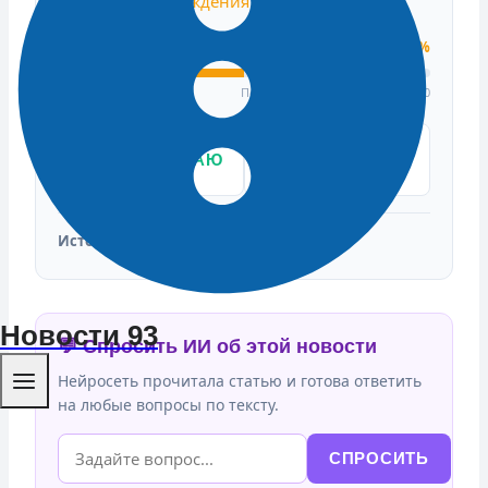
требует подтверждения.
Индекс доверия
50%
Подтвердили: 0 | Опровергли: 0
👍
ПОДТВЕРЖДАЮ
👎 ЭТО ФЕЙК
ФАКТ
Источники:
Чемпионат.com
Новости 93
💬 Спросить ИИ об этой новости
Нейросеть прочитала статью и готова ответить
на любые вопросы по тексту.
СПРОСИТЬ