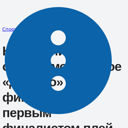
Перейти
к
содержимому
Спорт
Казанский ураган
одолел московское
«Динамо» и
финишировал
первым