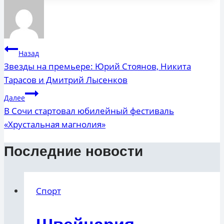
Навигация
Назад
по
Звезды на премьере: Юрий Стоянов, Никита
Тарасов и Дмитрий Лысенков
записям
Далее
В Сочи стартовал юбилейный фестиваль
«Хрустальная магнолия»
Последние новости
Спорт