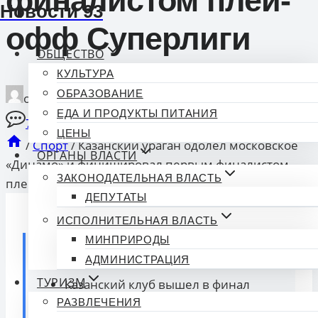
финалистом плей-
Новости 93
офф Суперлиги
ОБЩЕСТВО
КУЛЬТУРА
ОБРАЗОВАНИЕ
опубликован
28.03.2026 20:07
ЕДА И ПРОДУКТЫ ПИТАНИЯ
7 Комментарии
ЦЕНЫ
/
Спорт
/
Казанский ураган одолел московское
ОРГАНЫ ВЛАСТИ
«Динамо» и финишировал первым финалистом
ЗАКОНОДАТЕЛЬНАЯ ВЛАСТЬ
плей-офф Суперлиги
ДЕПУТАТЫ
ИСПОЛНИТЕЛЬНАЯ ВЛАСТЬ
МИНПРИРОДЫ
Коротко о главном:
АДМИНИСТРАЦИЯ
ТУРИЗМ
Казанский клуб вышел в финал
плей-офф Суперлиги, обыграв
РАЗВЛЕЧЕНИЯ