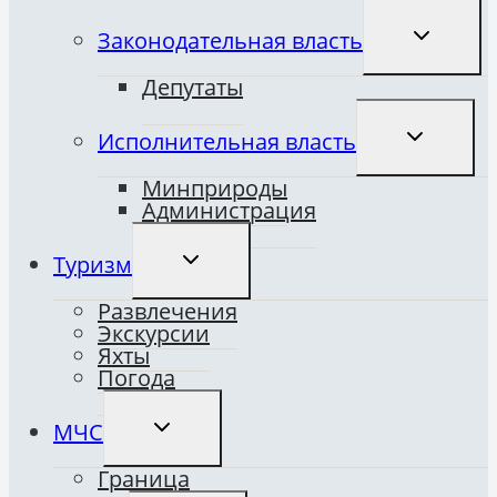
ПЕРЕКЛЮ
Законодательная власть
ДОЧЕРНЕ
МЕНЮ
Депутаты
ПЕРЕКЛЮ
Исполнительная власть
ДОЧЕРНЕ
МЕНЮ
Минприроды
Администрация
ПЕРЕКЛЮЧИТЬ
Туризм
ДОЧЕРНЕЕ
МЕНЮ
Развлечения
Экскурсии
Яхты
Погода
ПЕРЕКЛЮЧИТЬ
МЧС
ДОЧЕРНЕЕ
МЕНЮ
Граница