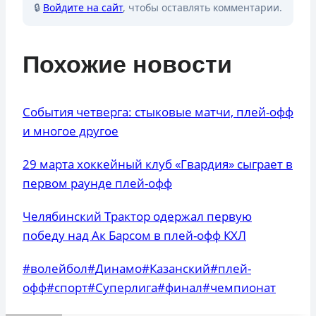
🔒
Войдите на сайт
, чтобы оставлять комментарии.
Похожие новости
События четверга: стыковые матчи, плей-офф
и многое другое
29 марта хоккейный клуб «Гвардия» сыграет в
первом раунде плей-офф
Челябинский Трактор одержал первую
победу над Ак Барсом в плей-офф КХЛ
Метки
#
волейбол
#
Динамо
#
Казанский
#
плей-
записи:
офф
#
спорт
#
Суперлига
#
финал
#
чемпионат