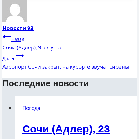
Новости 93
Навигация
Назад
по
Сочи (Адлер), 9 августа
записям
Далее
Аэропорт Сочи закрыт, на курорте звучат сирены
Последние новости
Погода
Сочи (Адлер), 23