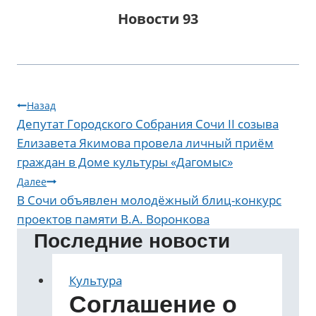
Новости 93
Навигация
Назад
Депутат Городского Собрания Сочи II созыва
по
Елизавета Якимова провела личный приём
записям
граждан в Доме культуры «Дагомыс»
Далее
В Сочи объявлен молодёжный блиц-конкурс
проектов памяти В.А. Воронкова
Последние новости
Культура
Соглашение о