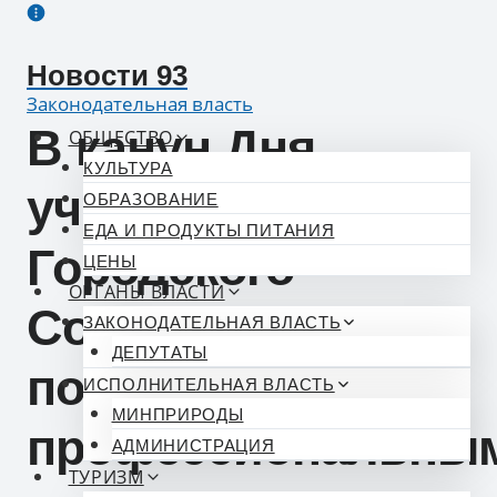
Перейти
к
Новости 93
содержимому
Законодательная власть
В канун Дня
ОБЩЕСТВО
КУЛЬТУРА
учителя депутаты
ОБРАЗОВАНИЕ
ЕДА И ПРОДУКТЫ ПИТАНИЯ
Городского
ЦЕНЫ
ОРГАНЫ ВЛАСТИ
Собрания Сочи
ЗАКОНОДАТЕЛЬНАЯ ВЛАСТЬ
ДЕПУТАТЫ
поздравили с
ИСПОЛНИТЕЛЬНАЯ ВЛАСТЬ
МИНПРИРОДЫ
профессиональны
АДМИНИСТРАЦИЯ
ТУРИЗМ