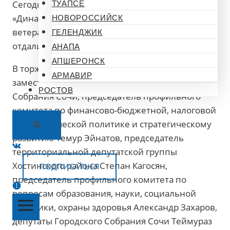
Сегодня в канун Дня учителя в ресторане
ТУАПСЕ
«Династия» состоялось поздравление
НОВОРОССИЙСК
ветеранов педагогического труда, которые
ГЕЛЕНДЖИК
отдали профессии не одно десятилетие.
АНАПА
АПШЕРОНСК
В торжественном приеме приняли участие
АРМАВИР
заместитель председателя Городского
РОСТОВ
Собрания Сочи, председатель профильного
комитета по финансово-бюджетной, налоговой
и экономической политике и стратегическому
развитию Темур Эйнатов, председатель
территориальной депутатской группы
Хостинского района Степан Кагосян,
ПОДПИСАТЬСЯ
председатель профильного комитета по
вопросам образования, науки, социальной
политики, охраны здоровья Александр Захаров,
депутаты Городского Собрания Сочи Теймураз