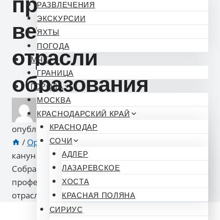
праздником
РАЗВЛЕЧЕНИЯ
ЭКСКУРСИИ
ветеранов
ЯХТЫ
ПОГОДА
отрасли
МЧС
ГРАНИЦА
образования
ГОРОДА
МОСКВА
КРАСНОДАРСКИЙ КРАЙ
КРАСНОДАР
опубликован
Новости 93
04.10.2025 00:01
/
Органы власти
СОЧИ
/
Законодательная власть
/
В
канун Дня учителя депутаты Городского
АДЛЕР
Собрания Сочи поздравили с
ЛАЗАРЕВСКОЕ
профессиональным праздником ветеранов
ХОСТА
отрасли образования
КРАСНАЯ ПОЛЯНА
СИРИУС